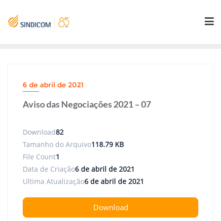
Skip
to
content
6 de abril de 2021
Aviso das Negociações 2021 – 07
Download
82
Tamanho do Arquivo
118.79 KB
File Count
1
Data de Criação
6 de abril de 2021
Ultima Atualização
6 de abril de 2021
Download