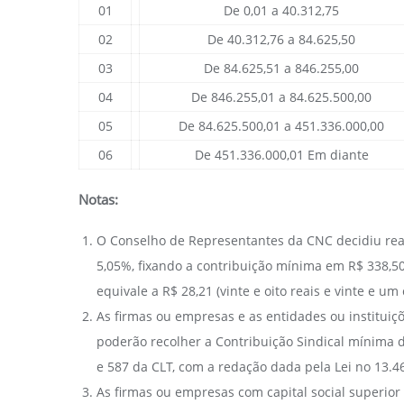
01
De 0,01 a 40.312,75
02
De 40.312,76 a 84.625,50
03
De 84.625,51 a 846.255,00
04
De 846.255,01 a 84.625.500,00
05
De 84.625.500,01 a 451.336.000,00
06
De 451.336.000,01 Em diante
Notas:
O Conselho de Representantes da CNC decidiu reaj
5,05%, fixando a contribuição mínima em R$ 338,50 (
equivale a R$ 28,21 (vinte e oito reais e vinte e u
As firmas ou empresas e as entidades ou instituições
poderão recolher a Contribuição Sindical mínima d
e 587 da CLT, com a redação dada pela Lei no 13.46
As firmas ou empresas com capital social superior 