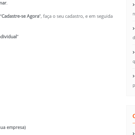
mar
.
n
“
Cadastre-se Agora
”, faça o seu cadastro, e em seguida
ndividual
”
d
q
p
sua empresa)