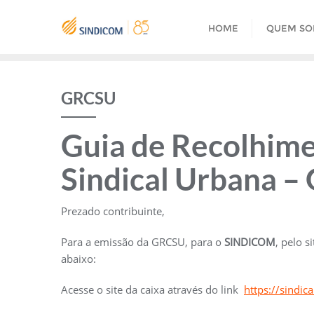
Skip
to
HOME
QUEM S
content
GRCSU
Guia de Recolhime
Sindical Urbana 
Prezado contribuinte,
Para a emissão da GRCSU, para o
SINDICOM
, pelo s
abaixo:
Acesse o site da caixa através do link
https://sindica