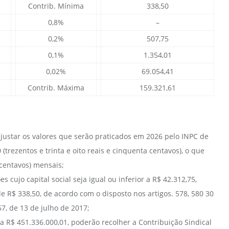
Contrib. Mínima
338,50
0,8%
–
0,2%
507,75
0,1%
1.354,01
0,02%
69.054,41
Contrib. Máxima
159.321,61
ustar os valores que serão praticados em 2026 pelo INPC de
trezentos e trinta e oito reais e cinquenta centavos), o que
m centavos) mensais;
 cujo capital social seja igual ou inferior a R$ 42.312,75,
e R$ 338,50, de acordo com o disposto nos artigos. 578, 580 30
7, de 13 de julho de 2017;
a R$ 451.336.000,01, poderão recolher a Contribuição Sindical