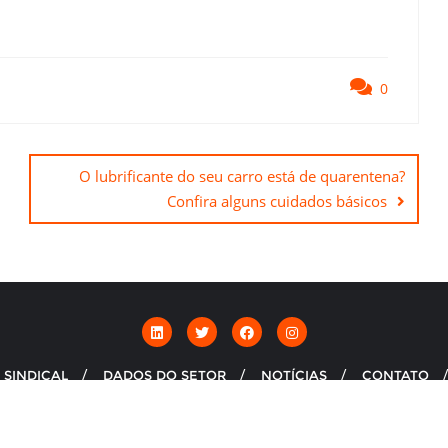
0
O lubrificante do seu carro está de quarentena?
Confira alguns cuidados básicos
 SINDICAL
DADOS DO SETOR
NOTÍCIAS
CONTATO
o Nacional das Empresas de Combustíveis e de Lubrificantes - CNP