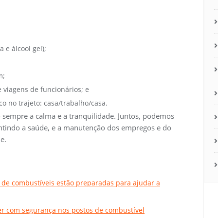
 e álcool gel);
m;
e viagens de funcionários; e
o no trajeto: casa/trabalho/casa.
 sempre a calma e a tranquilidade. Juntos, podemos
ntindo a saúde, e a manutenção dos empregos e do
e.
s de combustíveis estão preparadas para ajudar a
er com segurança nos postos de combustível