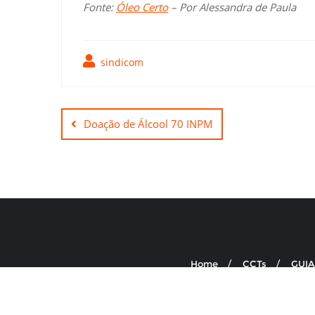
Fonte:
Óleo Certo
– Por Alessandra de Paula
sindicom
Navegação
de
Doação de Álcool 70 INPM
Post
Home
CCTs
GUIA
SINDICOM – Sindicat