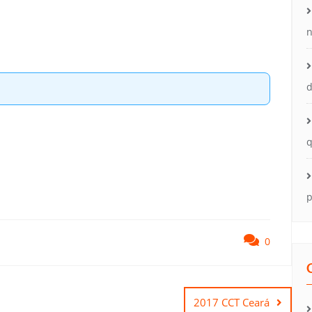
n
d
q
p
0
2017 CCT Ceará