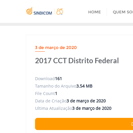
Skip
to
HOME
QUEM S
content
3 de março de 2020
2017 CCT Distrito Federal
Download
161
Tamanho do Arquivo
3.54 MB
File Count
1
Data de Criação
3 de março de 2020
Ultima Atualização
3 de março de 2020