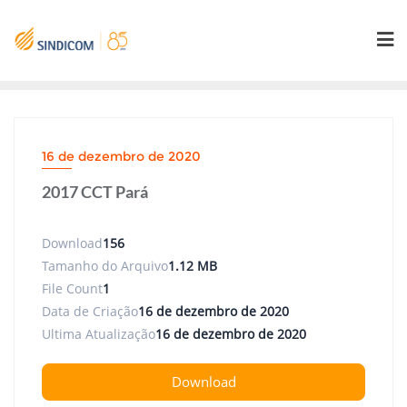
Skip
to
content
16 de dezembro de 2020
2017 CCT Pará
Download
156
Tamanho do Arquivo
1.12 MB
File Count
1
Data de Criação
16 de dezembro de 2020
Ultima Atualização
16 de dezembro de 2020
Download