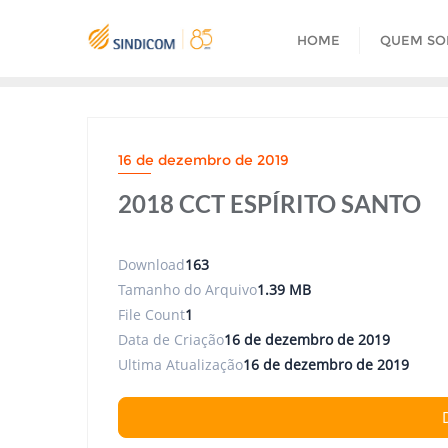
Skip
to
HOME
QUEM S
content
16 de dezembro de 2019
2018 CCT ESPÍRITO SANTO
Download
163
Tamanho do Arquivo
1.39 MB
File Count
1
Data de Criação
16 de dezembro de 2019
Ultima Atualização
16 de dezembro de 2019