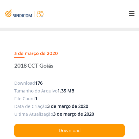
Skip
to
content
3 de março de 2020
2018 CCT Goiás
Download
176
Tamanho do Arquivo
1.35 MB
File Count
1
Data de Criação
3 de março de 2020
Ultima Atualização
3 de março de 2020
Download