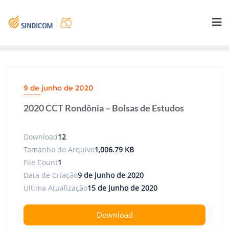
Skip
to
content
9 de junho de 2020
2020 CCT Rondônia – Bolsas de Estudos
Download
12
Tamanho do Arquivo
1,006.79 KB
File Count
1
Data de Criação
9 de junho de 2020
Ultima Atualização
15 de junho de 2020
Download