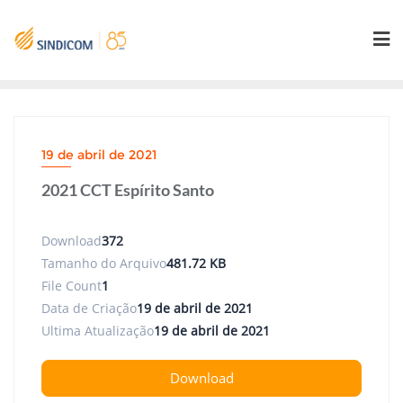
Skip
to
content
19 de abril de 2021
2021 CCT Espírito Santo
Download
372
Tamanho do Arquivo
481.72 KB
File Count
1
Data de Criação
19 de abril de 2021
Ultima Atualização
19 de abril de 2021
Download