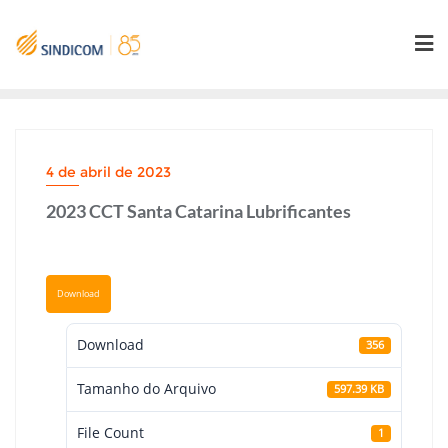
Skip
to
content
4 de abril de 2023
2023 CCT Santa Catarina Lubrificantes
Download
Download
356
Tamanho do Arquivo
597.39 KB
File Count
1