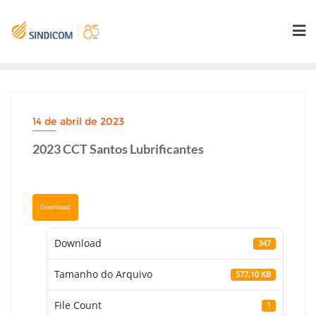
Skip
to
content
14 de abril de 2023
2023 CCT Santos Lubrificantes
Download
Download
347
Tamanho do Arquivo
577.10 KB
File Count
1