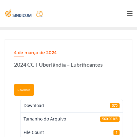
Skip
to
content
4 de março de 2024
2024 CCT Uberlândia – Lubrificantes
Download
Download
370
Tamanho do Arquivo
560.00 KB
File Count
1