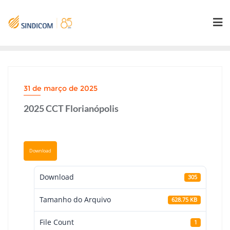
Skip
to
content
31 de março de 2025
2025 CCT Florianópolis
Download
Download
305
Tamanho do Arquivo
628.75 KB
File Count
1