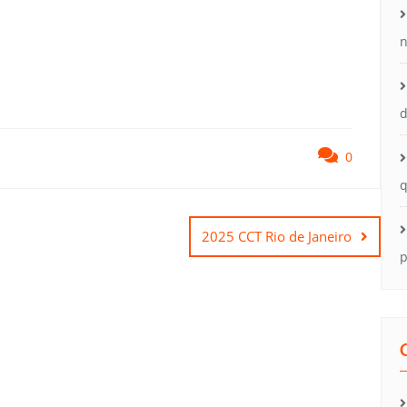
n
d
0
q
2025 CCT Rio de Janeiro
p