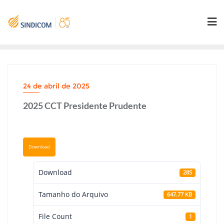
Skip
to
content
24 de abril de 2025
2025 CCT Presidente Prudente
Download
Download
285
Tamanho do Arquivo
647.77 KB
File Count
1