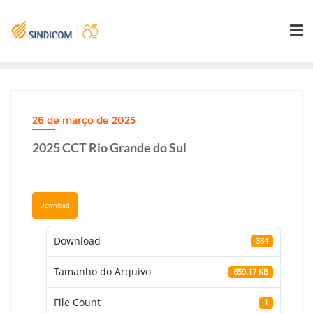
Skip
to
content
26 de março de 2025
2025 CCT Rio Grande do Sul
Download
Download
384
Tamanho do Arquivo
659.17 KB
File Count
1