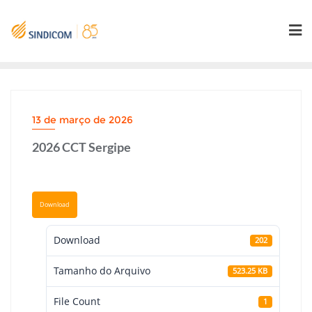
Skip
to
content
13 de março de 2026
2026 CCT Sergipe
Download
Download
202
Tamanho do Arquivo
523.25 KB
File Count
1