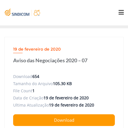
Skip
to
content
19 de fevereiro de 2020
Aviso das Negociações 2020 – 07
Download
654
Tamanho do Arquivo
105.30 KB
File Count
1
Data de Criação
19 de fevereiro de 2020
Ultima Atualização
19 de fevereiro de 2020
Download