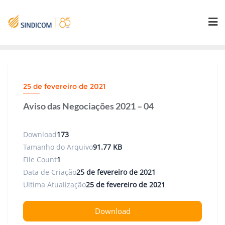
Skip
to
content
25 de fevereiro de 2021
Aviso das Negociações 2021 – 04
Download
173
Tamanho do Arquivo
91.77 KB
File Count
1
Data de Criação
25 de fevereiro de 2021
Ultima Atualização
25 de fevereiro de 2021
Download