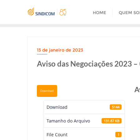
Skip
to
HOME
QUEM S
content
13 de janeiro de 2023
Aviso das Negociações 2023 –
A
Download
Download
5144
Tamanho do Arquivo
131.87 KB
File Count
1