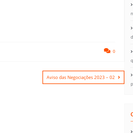
n
d
0
q
Aviso das Negociações 2023 – 02
p