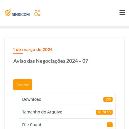
Skip
to
content
1 de março de 2024
Aviso das Negociações 2024 – 07
Download
Download
550
Tamanho do Arquivo
66.70 KB
File Count
1