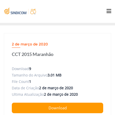
Skip
to
content
2 de março de 2020
CCT 2015 Maranhão
Download
9
Tamanho do Arquivo
3.01 MB
File Count
1
Data de Criação
2 de março de 2020
Ultima Atualização
2 de março de 2020
Download