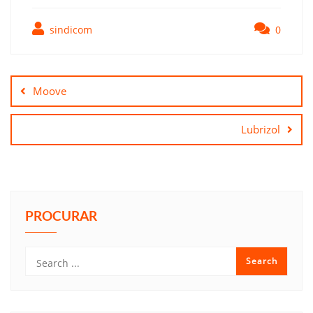
sindicom
0
Navegação
de
Moove
Post
Lubrizol
PROCURAR