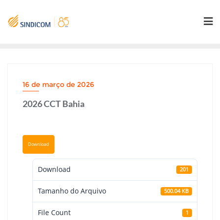
Skip
to
content
16 de março de 2026
2026 CCT Bahia
Download
Download
201
Tamanho do Arquivo
500.04 KB
File Count
1